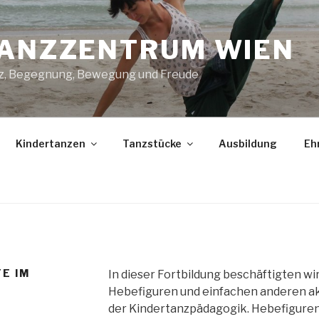
ANZZENTRUM WIEN
z, Begegnung, Bewegung und Freude
Kindertanzen
Tanzstücke
Ausbildung
Eh
E IM
In dieser Fortbildung beschäftigten w
Hebefiguren und einfachen anderen a
der Kindertanzpädagogik. Hebefiguren 