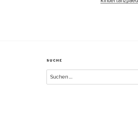
kindertanzpae
SUCHE
Suche
nach: