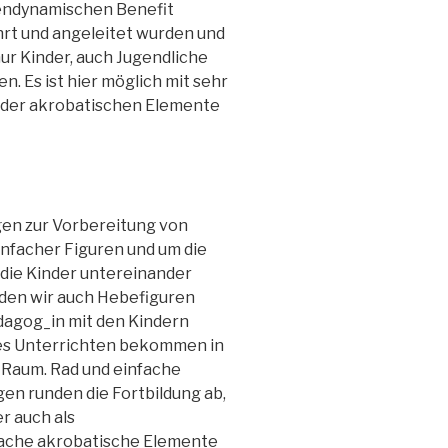
endynamischen Benefit
hrt und angeleitet wurden und
 nur Kinder, auch Jugendliche
n. Es ist hier möglich mit sehr
n der akrobatischen Elemente
gen zur Vorbereitung von
infacher Figuren und um die
die Kinder untereinander
den wir auch Hebefiguren
ädagog_in mit den Kindern
res Unterrichten bekommen in
 Raum. Rad und einfache
en runden die Fortbildung ab,
r auch als
fache akrobatische Elemente