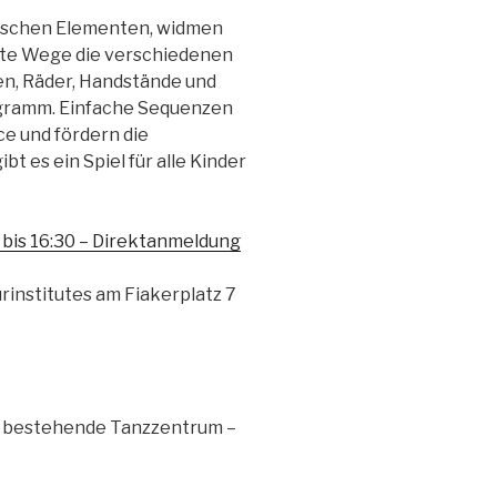
tischen Elementen, widmen
nte Wege die verschiedenen
en, Räder, Handstände und
gramm. Einfache Sequenzen
ce und fördern die
 es ein Spiel für alle Kinder
0 bis 16:30 – Direktanmeldung
urinstitutes am Fiakerplatz 7
ür bestehende Tanzzentrum –