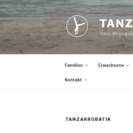
Zum
Inhalt
springen
TANZ
Tanz, Begegnu
Familien
Erwachsene
Kontakt
TANZAKROBATIK