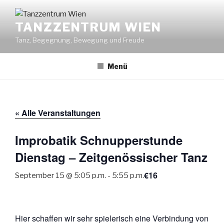
Zum
Inhalt
TANZZENTRUM WIEN
springen
Tanz, Begegnung, Bewegung und Freude
Menü
« Alle Veranstaltungen
Improbatik Schnupperstunde
Dienstag – Zeitgenössischer Tanz
€16
September 15 @ 5:05 p.m.
-
5:55 p.m.
Hier schaffen wir sehr spielerisch eine Verbindung von